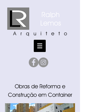
Ralph
Lemos
A r q u i t e t o
Obras de Reforma e
Construção em Container